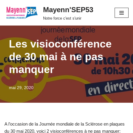
Mayenn'SEP53
Aller
Notre force c'est s'unir
au
contenu
Les visioconférence
de 30 mai à ne pas
manquer
mai 29, 2020
A l’occasion de la Journée mondiale de la Sclérose en plaques
du 30 mai 2020, voici 2 visioconférences à ne pas manquer: