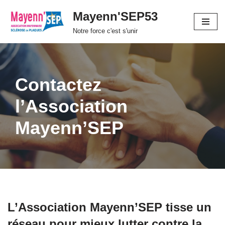
Mayenn'SEP53
Aller
Notre force c'est s'unir
au
contenu
Contactez
l’Association
Mayenn’SEP
L’Association Mayenn’SEP tisse un
réseau pour mieux lutter contre la