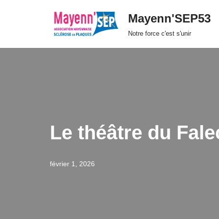
Mayenn'SEP53
Aller
Notre force c'est s'unir
au
contenu
Le théâtre du Fal
février 1, 2026