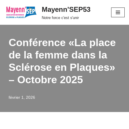
Mayenn'SEP53
Aller
Notre force c'est s'unir
au
contenu
Conférence «La place
de la femme dans la
Sclérose en Plaques»
– Octobre 2025
février 1, 2026