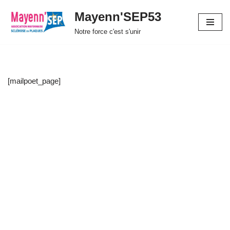
Mayenn'SEP53
Aller
Notre force c'est s'unir
au
contenu
[mailpoet_page]